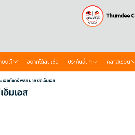
Thumdee C
ถยนต์
อยากได้สินเชื่อ
ประกันอื่นๆ
คลาสเรียน
ิยะ เฮลท์แคร์ พลัส บาย บีดีเอ็มเอส
ีเอ็มเอส