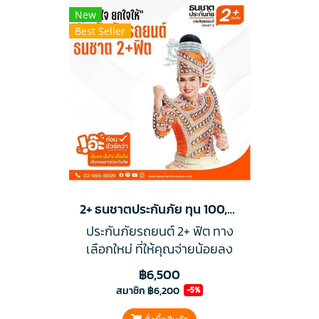
New
Best Seller
2+ ธนชาตประกันภัย ทุน 100,000 บาท
ประกันภัยรถยนต์ 2+ ฟิต ทาง
เลือกใหม่ ที่ให้คุณจ่ายน้อยลง
ให้ความคุ้มครองสุดคุ้ม ตอบ
฿6,500
โจทย์การใช้ชีวิตฟิต พร้อม
สมาชิก
฿6,200
-5%
บริการช่วยเหลือฉุกเฉิน 24 ชม.