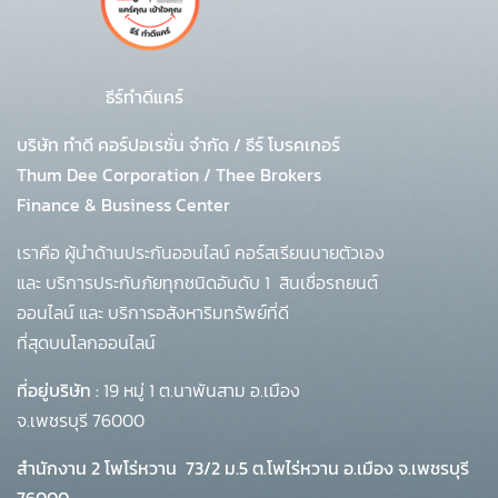
ธีร์ทำดีแคร์
บริษัท ทำดี คอร์ปอเรชั่น จำกัด
/
ธีร์ โบรคเกอร์
Thum Dee Corporation / Thee Brokers
Finance & Business Center
เราคือ ผู้นำด้านประกันออนไลน์ คอร์สเรียนนายตัวเอง
และ บริการประกันภัยทุกชนิดอันดับ 1
สินเชื่อรถยนต์
ออนไลน์ และ บริการอสังหาริมทรัพย์ที่ดี
ที่สุดบนโลกออนไลน์
ที่อยู่บริษัท :
19 หมู่ 1 ต.นาพันสาม อ.เมือง
จ.เพชรบุรี 76000
สำนักงาน 2 โพโร่หวาน
73/2 ม.5 ต.โพไร่หวาน อ.เมือง จ.เพชรบุรี