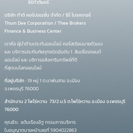
ธีร์ทำดีแคร์
บริษัท ทำดี คอร์ปอเรชั่น จำกัด
/
ธีร์ โบรคเกอร์
Thum Dee Corporation / Thee Brokers
Finance & Business Center
เราคือ ผู้นำด้านประกันออนไลน์ คอร์สเรียนนายตัวเอง
และ บริการประกันภัยทุกชนิดอันดับ 1
สินเชื่อรถยนต์
ออนไลน์ และ บริการอสังหาริมทรัพย์ที่ดี
ที่สุดบนโลกออนไลน์
ที่อยู่บริษัท :
19 หมู่ 1 ต.นาพันสาม อ.เมือง
จ.เพชรบุรี 76000
สำนักงาน 2 โพโร่หวาน
73/2 ม.5 ต.โพไร่หวาน อ.เมือง จ.เพชรบุรี
76000
คุณธีระ แต้มเรืองอิฐ กรรมการบริหาร
ใบอนุญาตนายหน้าเลขที่ 5904022863