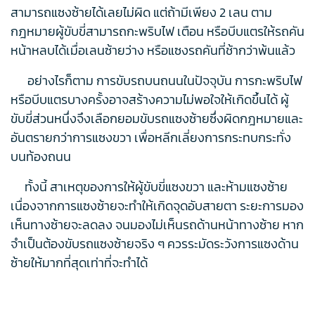
สามารถแซงซ้ายได้เลยไม่ผิด แต่ถ้ามีเพียง 2 เลน ตาม
กฎหมายผู้ขับขี่สามารถกะพริบไฟ เตือน หรือบีบแตรให้รถคัน
หน้าหลบได้เมื่อเลนซ้ายว่าง หรือแซงรถคันที่ช้ากว่าพ้นแล้ว
อย่างไรก็ตาม การขับรถบนถนนในปัจจุบัน การกะพริบไฟ
หรือบีบแตรบางครั้งอาจสร้างความไม่พอใจให้เกิดขึ้นได้ ผู้
ขับขี่ส่วนหนึ่งจึงเลือกยอมขับรถแซงซ้ายซึ่งผิดกฎหมายและ
อันตรายกว่าการแซงขวา เพื่อหลีกเลี่ยงการกระทบกระทั่ง
บนท้องถนน
ทั้งนี้ สาเหตุของการให้ผู้ขับขี่แซงขวา และห้ามแซงซ้าย
เนื่องจากการแซงซ้ายจะทำให้เกิดจุดอับสายตา ระยะการมอง
เห็นทางซ้ายจะลดลง จนมองไม่เห็นรถด้านหน้าทางซ้าย หาก
จำเป็นต้องขับรถแซงซ้ายจริง ๆ ควรระมัดระวังการแซงด้าน
ซ้ายให้มากที่สุดเท่าที่จะทำได้