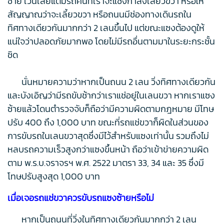
ซ้าย เว้นเสียแต่มีรถคันที่เราจะแซงกำลังเลี้ยวขวา หรือให้
สัญญาณว่าจะเลี้ยวขวา หรือถนนมีช่องทางเดินรถใน
ทิศทางเดียวกันมากกว่า 2 เลนขึ้นไป แต่ขณะแซงต้องดูให้
แน่ใจว่าปลอดภัยมากพอ โดยไม่มีรถอื่นตามมาในระยะกระชั้น
ชิด
นั่นหมายความว่าหากเป็นถนน 2 เลน วิ่งทิศทางเดียวกัน
และบังเอิญว่ามีรถขับช้ากว่าเราแช่อยู่ในเลนขวา หากเราแซง
ซ้ายแล้วโดนตำรวจจับก็ถือว่ามีความผิดตามกฎหมาย มีโทษ
ปรับ 400 ถึง 1,000 บาท ขณะที่รถแช่ขวาก็ผิดในส่วนของ
การขับรถในเลนขวาสุดซึ่งมีไว้สำหรับแซงเท่านั้น รวมถึงไม่
หลบรถความเร็วสูงกว่าแซงขึ้นหน้า ถือว่าเข้าข่ายความผิด
ตาม พ.ร.บ.จราจรฯ พ.ศ. 2522 มาตรา 33, 34 และ 35 ซึ่งมี
โทษปรับสูงสุด 1,000 บาท
เมื่อเจอรถแช่ขวาควรขับรถแซงซ้ายหรือไม่
หากเป็นถนนที่วิ่งในทิศทางเดียวกันมากกว่า 2 เลน