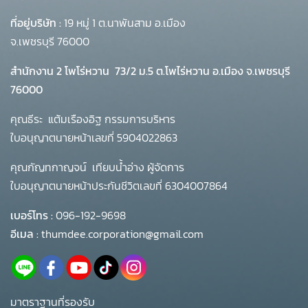
ที่อยู่บริษัท :
19 หมู่ 1 ต.นาพันสาม อ.เมือง
จ.เพชรบุรี 76000
สำนักงาน 2 โพโร่หวาน
73/2 ม.5 ต.โพไร่หวาน อ.เมือง จ.เพชรบุรี
76000
คุณธีระ แต้มเรืองอิฐ กรรมการบริหาร
ใบอนุญาตนายหน้าเลขที่ 5904022863
คุณกัญทกาญจน์ เทียบน้ำอ่าง ผู้จัดการ
ใบอนุญาตนายหน้าประกันชีวิตเลขที่ 6304007864
เบอร์โทร :
096-192-9698
อีเมล :
thumdee.corporation@gmail.com
มาตราฐานที่รองรับ