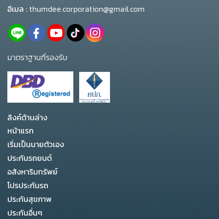
อีเมล :
thumdee.corporation@gmail.com
มาตราฐานที่รองรับ
ลิงค์ด้านล่าง
หน้าแรก
เริ่มเป็นนายตัวเอง
ประกันรถยนต์
อสังหาริมทรัพย์
โปรประกันรถ
ประกันสุขภาพ
ประกันอื่นๆ