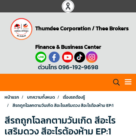
Thumdee Corporation
/
Thee Brokers
Finance & Business Center
ด่วนโทร 096-192-9698
หน้าแรก
บทความทั้งหมด
เรื่องรถต้องรู้
สีรถถูกโฉลกตามวันเกิด สีอะไรเสริมดวง สีอะไรต้องห้าม EP:1
สีรถถูกโฉลกตามวันเกิด สีอะไร
เสริมดวง สีอะไรต้องห้าม EP:1