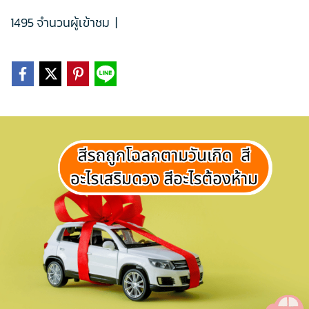
1495 จำนวนผู้เข้าชม
|