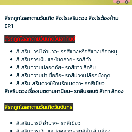
สีรถถูกโฉลกตามวันเกิด สีอะไรเสริมดวง สีอะไรต้องห้าม
EP:1
สีรถถูกโฉลกตามวันเกิดวันอาทิตย์
สีเสริมบารมี อำนาจ- รถสีแดงหรือสีแดงเลือดหมู
สีเสริมการเงิน และโชคลาภ- รถสีดำ
สีเสริมความปลอดภัย- รถสีขาว สีครีม
สีเสริมความน่าเชื่อถือ- รถสีม่วงเปลือกมังคุด
สีเสริมเสริมดวงให้คนรักเมตตา- รถสีเขียว
สีเสริมดวงเรื่องเมตตามหานิยม- รถสีบรอนซ์ สีเทา สีทอง
สีรถถูกโฉลกตามวันเกิดวันจันทร์
สีเสริมบารมี อำนาจ- รถสีเขียว
สีเสริมการเงิน และโชคลาภ- รถสีส้ม สีเหลือง