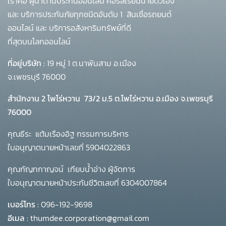
เราคือ ผู้นำด้านประกันออนไลน์ คอร์สเรียนนายตัวเอง
และ บริการประกันภัยทุกชนิดอันดับ 1
สินเชื่อรถยนต์
ออนไลน์ และ บริการอสังหาริมทรัพย์ที่ดี
ที่สุดบนโลกออนไลน์
ที่อยู่บริษัท :
19 หมู่ 1 ต.นาพันสาม อ.เมือง
จ.เพชรบุรี 76000
สำนักงาน 2 โพโร่หวาน
73/2 ม.5 ต.โพไร่หวาน อ.เมือง จ.เพชรบุรี
76000
คุณธีระ แต้มเรืองอิฐ กรรมการบริหาร
ใบอนุญาตนายหน้าเลขที่ 5904022863
คุณกัญทกาญจน์ เทียบน้ำอ่าง ผู้จัดการ
ใบอนุญาตนายหน้าประกันชีวิตเลขที่ 6304007864
เบอร์โทร :
096-192-9698
อีเมล :
thumdee.corporation@gmail.com