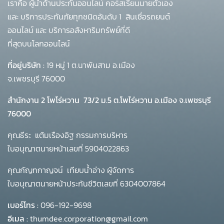
เราคือ ผู้นำด้านประกันออนไลน์ คอร์สเรียนนายตัวเอง
และ บริการประกันภัยทุกชนิดอันดับ 1
สินเชื่อรถยนต์
ออนไลน์ และ บริการอสังหาริมทรัพย์ที่ดี
ที่สุดบนโลกออนไลน์
ที่อยู่บริษัท :
19 หมู่ 1 ต.นาพันสาม อ.เมือง
จ.เพชรบุรี 76000
สำนักงาน 2 โพโร่หวาน
73/2 ม.5 ต.โพไร่หวาน อ.เมือง จ.เพชรบุรี
76000
คุณธีระ แต้มเรืองอิฐ กรรมการบริหาร
ใบอนุญาตนายหน้าเลขที่ 5904022863
คุณกัญทกาญจน์ เทียบน้ำอ่าง ผู้จัดการ
ใบอนุญาตนายหน้าประกันชีวิตเลขที่ 6304007864
เบอร์โทร :
096-192-9698
อีเมล :
thumdee.corporation@gmail.com