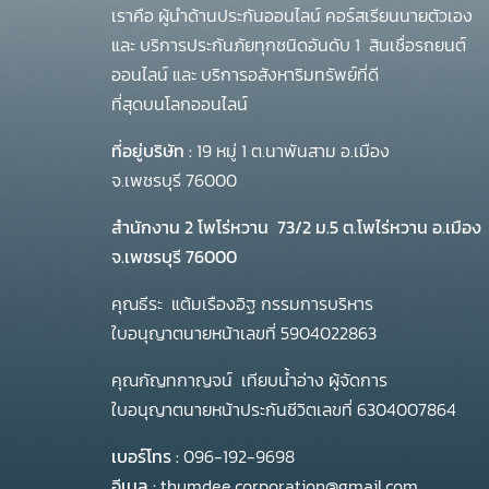
เราคือ ผู้นำด้านประกันออนไลน์ คอร์สเรียนนายตัวเอง
และ บริการประกันภัยทุกชนิดอันดับ 1
สินเชื่อรถยนต์
ออนไลน์ และ บริการอสังหาริมทรัพย์ที่ดี
ที่สุดบนโลกออนไลน์
ที่อยู่บริษัท :
19 หมู่ 1 ต.นาพันสาม อ.เมือง
จ.เพชรบุรี 76000
สำนักงาน 2 โพโร่หวาน
73/2 ม.5 ต.โพไร่หวาน อ.เมือง
จ.เพชรบุรี 76000
คุณธีระ แต้มเรืองอิฐ กรรมการบริหาร
ใบอนุญาตนายหน้าเลขที่ 5904022863
คุณกัญทกาญจน์ เทียบน้ำอ่าง ผู้จัดการ
ใบอนุญาตนายหน้าประกันชีวิตเลขที่ 6304007864
เบอร์โทร :
096-192-9698
อีเมล :
thumdee.corporation@gmail.com