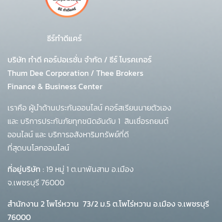
ธีร์ทำดีแคร์
บริษัท ทำดี คอร์ปอเรชั่น จำกัด
/
ธีร์ โบรคเกอร์
Thum Dee Corporation / Thee Brokers
Finance & Business Center
เราคือ ผู้นำด้านประกันออนไลน์ คอร์สเรียนนายตัวเอง
และ บริการประกันภัยทุกชนิดอันดับ 1
สินเชื่อรถยนต์
ออนไลน์ และ บริการอสังหาริมทรัพย์ที่ดี
ที่สุดบนโลกออนไลน์
ที่อยู่บริษัท :
19 หมู่ 1 ต.นาพันสาม อ.เมือง
จ.เพชรบุรี 76000
สำนักงาน 2 โพโร่หวาน
73/2 ม.5 ต.โพไร่หวาน อ.เมือง จ.เพชรบุรี
76000