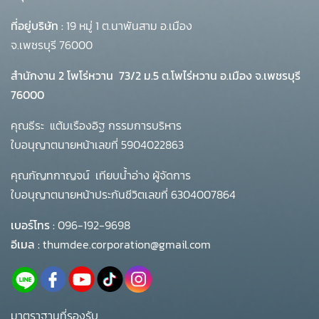
ที่อยู่บริษัท :
19 หมู่ 1 ต.นาพันสาม อ.เมือง
จ.เพชรบุรี 76000
สำนักงาน 2 โพโร่หวาน
73/2 ม.5 ต.โพไร่หวาน อ.เมือง จ.เพชรบุรี
76000
คุณธีระ แต้มเรืองอิฐ กรรมการบริหาร
ใบอนุญาตนายหน้าเลขที่ 5904022863
คุณกัญทกาญจน์ เทียบน้ำอ่าง ผู้จัดการ
ใบอนุญาตนายหน้าประกันชีวิตเลขที่ 6304007864
เบอร์โทร :
096-192-9698
อีเมล :
thumdee.corporation@gmail.com
มาตราฐานที่รองรับ