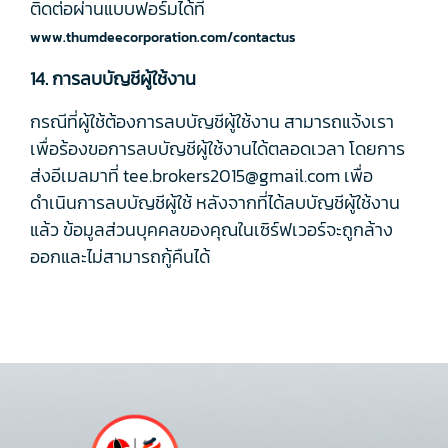
ติดต่อผ่านแบบฟอร์มได้ที่
www.thumdeecorporation.com/contactus
14. การลบบัญชีผู้ใช้งาน
กรณีที่ผู้ใช้ต้องการลบบัญชีผู้ใช้งาน สามารถแจ้งเรา
เพื่อร้องขอการลบบัญชีผู้ใช้งานได้ตลอดเวลา โดยการ
ส่งอีเมลมาที่ tee.brokers2015@gmail.com เพื่อ
ดำเนินการลบบัญชีผู้ใช้ หลังจากที่ได้ลบบัญชีผู้ใช้งาน
แล้ว ข้อมูลส่วนบุคคลของคุณในเซิร์ฟเวอร์จะถูกล้าง
ออกและไม่สามารถกู้คืนได้