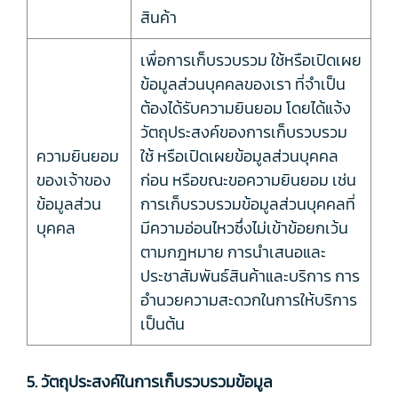
สินค้า
เพื่อการเก็บรวบรวม ใช้หรือเปิดเผย
ข้อมูลส่วนบุคคลของเรา ที่จำเป็น
ต้องได้รับความยินยอม โดยได้แจ้ง
วัตถุประสงค์ของการเก็บรวบรวม
ความยินยอม
ใช้ หรือเปิดเผยข้อมูลส่วนบุคคล
ของเจ้าของ
ก่อน หรือขณะขอความยินยอม เช่น
ข้อมูลส่วน
การเก็บรวบรวมข้อมูลส่วนบุคคลที่
บุคคล
มีความอ่อนไหวซึ่งไม่เข้าข้อยกเว้น
ตามกฎหมาย การนำเสนอและ
ประชาสัมพันธ์สินค้าและบริการ การ
อำนวยความสะดวกในการให้บริการ
เป็นต้น
5. วัตถุประสงค์ในการเก็บรวบรวมข้อมูล