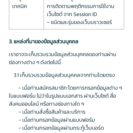
เทคนิค
การติดตามพฤติกรรมการใช้งาน
เว็บไซต์ จาก Session ID
- ชนิดและรุ่นของเว็บบราวเซอร์
3. แหล่งที่มาของข้อมูลส่วนบุคคล
เราอาจจะเก็บรวบรวมข้อมูลส่วนบุคคลของท่านผ่าน
ช่องทางต่าง ๆ ดังต่อไปนี้
3.1 เก็บรวบรวมข้อมูลส่วนบุคคลจากท่านโดยตรง
- เมื่อท่านสมัครสมาชิก โดยการกรอกข้อมูลต่าง ๆ
ในแบบฟอร์ม ไม่ว่าในรูปแบบเอกสาร ผ่านเว็บไซต์ สื่อ
สังคมออนไลน์ หรือทางช่องทางใด ๆ
- เมื่อท่านสั่งซื้อสินค้าและบริการ
- เมื่อท่านกรอกข้อมูลผ่านแบบฟอร์ม
- เมื่อท่านกรอกข้อมูลผ่านกระทู้เว็บบอร์ด