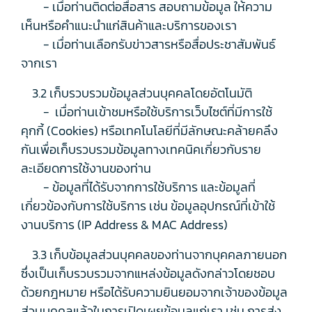
- เมื่อท่านติดต่อสื่อสาร สอบถามข้อมูล ให้ความ
เห็นหรือคำแนะนำแก่สินค้าและบริการของเรา
- เมื่อท่านเลือกรับข่าวสารหรือสื่อประชาสัมพันธ์
จากเรา
3.2 เก็บรวบรวมข้อมูลส่วนบุคคลโดยอัตโนมัติ
- เมื่อท่านเข้าชมหรือใช้บริการเว็บไซต์ที่มีการใช้
คุกกี้ (Cookies) หรือเทคโนโลยีที่มีลักษณะคล้ายคลึง
กันเพื่อเก็บรวบรวมข้อมูลทางเทคนิคเกี่ยวกับราย
ละเอียดการใช้งานของท่าน
- ข้อมูลที่ได้รับจากการใช้บริการ และข้อมูลที่
เกี่ยวข้องกับการใช้บริการ เช่น ข้อมูลอุปกรณ์ที่เข้าใช้
งานบริการ (IP Address & MAC Address)
3.3 เก็บข้อมูลส่วนบุคคลของท่านจากบุคคลภายนอก
ซึ่งเป็นเก็บรวบรวมจากแหล่งข้อมูลดังกล่าวโดยชอบ
ด้วยกฎหมาย หรือได้รับความยินยอมจากเจ้าของข้อมูล
ส่วนบุคคลแล้วในการเปิดเผยข้อมูลแก่เรา เช่น การส่ง