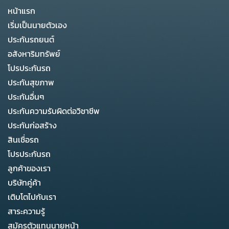
หน้าแรก
เริ่มเป็นนายตัวเอง
ประกันรถยนต์
อสังหาริมทรัพย์
โปรประกันรถ
ประกันสุขภาพ
ประกันอื่นๆ
ประกันความรับผิดต่อวิชาชีพ
ประกันก่อสร้าง
สินเชื่อรถ
โปรประกันรถ
ลูกค้าของเรา
บริษัทคู่ค้า
เติบโตไปกับเรา
สาระความรู้
สมัครตัวแทนนายหน้า