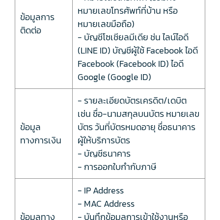
หมายเลขโทรศัพท์ที่บ้าน หรือ
ข้อมูลการ
หมายเลขมือถือ)
ติดต่อ
- บัญชีโซเชียลมีเดีย ช่น ไลน์ไอดี
(LINE ID) บัญชีผู้ใช้ Facebook ไอดี
Facebook (Facebook ID) ไอดี
Google (Google ID)
- รายละเอียดบัตรเครดิต/เดบิต
เช่น ชื่อ-นามสกุลบนบัตร หมายเลข
ข้อมูล
บัตร วันที่บัตรหมดอายุ ชื่อธนาคาร
ทางการเงิน
ผู้ให้บริการบัตร
- บัญชีธนาคาร
- การออกใบกำกับภาษี
- IP Address
- MAC Address
ข้อมูลทาง
- บันทึกข้อมูลการเข้าใช้งานหรือ