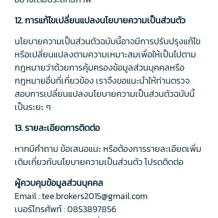
12. การแก้ไขเปลี่ยนแปลงนโยบายความเป็นส่วนตัว
นโยบายความเป็นส่วนตัวฉบับนี้อาจมีการปรับปรุงแก้ไข
หรือเปลี่ยนแปลงตามความเหมาะสมเพื่อให้เป็นไปตาม
กฎหมายว่าด้วยการคุ้มครองข้อมูลส่วนบุคคลหรือ
กฎหมายอื่นที่เกี่ยวข้อง เราจึงขอแนะนำให้ท่านตรวจ
สอบการเปลี่ยนแปลงนโยบายความเป็นส่วนตัวฉบับนี้
เป็นระยะ ๆ
13. รายละเอียดการติดต่อ
หากมีคำถาม ข้อเสนอแนะ หรือต้องการรายละเอียดเพิ่ม
เติมเกี่ยวกับนโยบายความเป็นส่วนตัว โปรดติดต่อ
ผู้ควบคุมข้อมูลส่วนบุคคล
Email : tee.brokers2015@gmail.com
เบอร์โทรศัพท์ : 0853897856