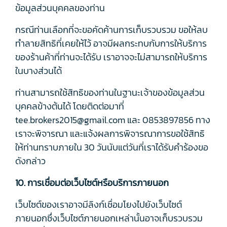
ข้อมูลส่วนบุคคลของท่าน
กรณีท่านเลือกที่จะขอคัดค้านการเก็บรวบรวม ขอให้ลบ
ทำลายสิทธิที่เคยให้ไว้ อาจมีผลกระทบกับการให้บริการ
ของร้านค้าที่ท่านจะได้รับ เราอาจจะไม่สามารถให้บริการ
ในบางส่วนได้
ท่านสามารถใช้สิทธิของท่านในฐานะเจ้าของข้อมูลส่วน
บุคคลข้างต้นได้ โดยติดต่อมาที่
tee.brokers2015@gmail.com และ 0853897856 ทาง
เราจะพิจารณา และแจ้งผลการพิจารณาการขอใช้สิทธิ
ให้ท่านทราบภายใน 30 วันนับแต่วันที่เราได้รับคำร้องขอ
ดังกล่าว
10. การเชื่อมต่อเว็บไซต์หรือบริการภายนอก
เว็บไซต์ของเราอาจมีลิงก์เชื่อมโยงไปยังเว็บไซต์
ภายนอกซึ่งเว็บไซต์ภายนอกเหล่านั้นอาจเก็บรวบรวม