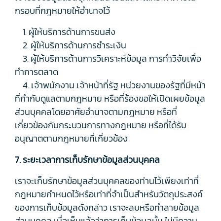
กรอบที่กฎหมายให้อำนาจไว้
1. ผู้ให้บริการด้านการขนส่ง
2. ผู้ให้บริการด้านการชำระเงิน
3. ผู้ให้บริการด้านการวิเคราะห์ข้อมูล การทำวิจัยเพื่อ
ทำการตลาด
4. เจ้าพนักงาน เจ้าหน้าที่รัฐ หน่วยงานของรัฐที่มีหน้า
ที่กำกับดูแลตามกฎหมาย หรือที่ร้องขอให้เปิดเผยข้อมูล
ส่วนบุคคลโดยอาศัยอำนาจตามกฎหมาย หรือที่
เกี่ยวข้องกับกระบวนการทางกฎหมาย หรือที่ได้รับ
อนุญาตตามกฎหมายที่เกี่ยวข้อง
7. ระยะเวลาการเก็บรักษาข้อมูลส่วนบุคคล
เราจะเก็บรักษาข้อมูลส่วนบุคคลของท่านไว้เพียงเท่าที่
กฎหมายกำหนดไว้หรือเท่าที่จำเป็นสำหรับวัตถุประสงค์
ของการเก็บข้อมูลดังกล่าว เราจะลบหรือทำลายข้อมูล
ส่วนบุคคล เมื่อเห็นแล้วว่าการเก็บข้อมูลนั้น ไม่มีความ