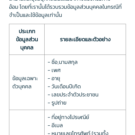
อ้อม โดยที่เรานั้นได้รวบรวมข้อมูลส่วนบุคคลในกรณีที่
จำเป็นและใช้ข้อมูลเท่านั้น
ประเภท
ข้อมูลส่วน
รายละเอียดและตัวอย่าง
บุคคล
- ชื่อ,นามสกุล
- เพศ
ข้อมูลเฉพาะ
- อายุ
ตัวบุคคล
- วันเดือนปีเกิด
- เลขประจำตัวประชาชน
- รูปถ่าย
- ที่อยู่ทางไปรษณีย์
- อีเมล
- หมายเลขโทรศัพท์ (รวมทั้ง