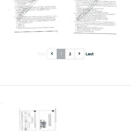
First
1
2
Last