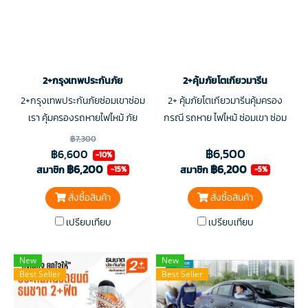
2+กรุงเทพประกันภัย
2+คุ้มภัยโตเกียวมารีน
2+กรุงเทพประกันภัยซ่อมเขาซ่อม
2+ คุ้มภัยโตเกียวมารีนคุ้มครอง
เรา คุ้มครองรถหายไฟไหม้ ภัย
กรณี รถหาย ไฟไหม้ ซ่อมเขา ซ่อม
ธรรมชาติ (น้ำท่วม แผ่นดินไหว
รถเรา เมื่อเกิดอุบัติเหตุรถชน โดย
฿7,300
฿6,500
ลูกเห็บ และลมพายุ)
ต้องมีคู่กรณีเป็นรถ คุ้มครองชีวิตผู้
฿6,600
-10%
฿6,200
฿6,200
โดยสารและผู้ขับขี
สมาชิก
สมาชิก
-15%
-5%
สั่งซื้อสินค้า
สั่งซื้อสินค้า
เปรียบเทียบ
เปรียบเทียบ
New
New
Best Seller
Best Seller