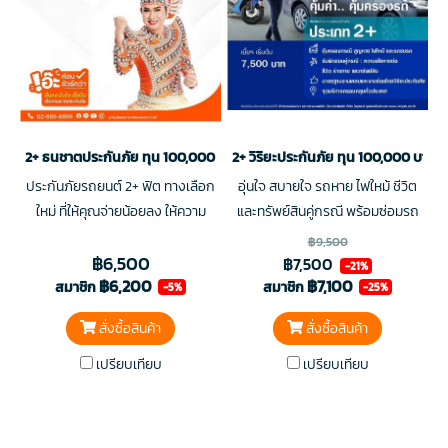
2+ ธนชาตประกันภัย ทุน 100,000 บาท
2+ วิริยะประกันภัย ทุน 100,000 บาท
ประกันภัยรถยนต์ 2+ ฟิต ทางเลือก
อุ่นใจ สบายใจ รถหาย ไฟใหม้ ชีวิต
ใหม่ ที่ให้คุณจ่ายน้อยลง ให้ความ
และทรัพย์สินคู่กรณี พร้อมซ่อมรถ
คุ้มครองสุดคุ้ม ตอบโจทย์การใช้
เราในกรณีรถชนรถ เริ่มต้นเพียง
฿9,500
฿6,500
ชีวิตฟิต พร้อมบริการช่วยเหลือ
7,500 บาท
฿7,500
-21%
฿6,200
฿7,100
ฉุกเฉิน 24 ชม.
สมาชิก
สมาชิก
-5%
-25%
สั่งซื้อสินค้า
สั่งซื้อสินค้า
เปรียบเทียบ
เปรียบเทียบ