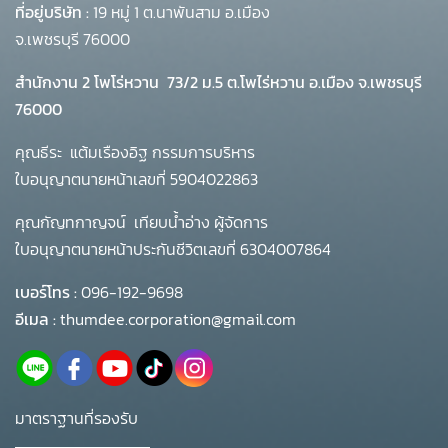
ที่อยู่บริษัท :
19 หมู่ 1 ต.นาพันสาม อ.เมือง
จ.เพชรบุรี 76000
สำนักงาน 2 โพโร่หวาน
73/2 ม.5 ต.โพไร่หวาน อ.เมือง จ.เพชรบุรี
76000
คุณธีระ แต้มเรืองอิฐ กรรมการบริหาร
ใบอนุญาตนายหน้าเลขที่ 5904022863
คุณกัญทกาญจน์ เทียบน้ำอ่าง ผู้จัดการ
ใบอนุญาตนายหน้าประกันชีวิตเลขที่ 6304007864
เบอร์โทร :
096-192-9698
อีเมล :
thumdee.corporation@gmail.com
มาตราฐานที่รองรับ