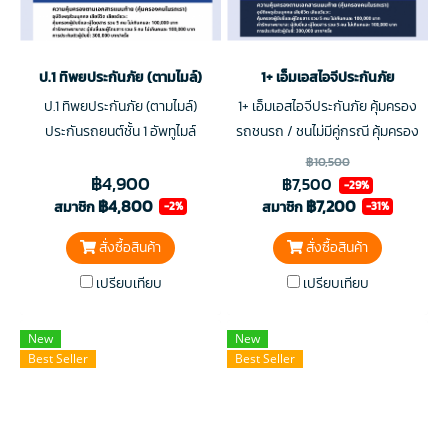
ป.1 ทิพยประกันภัย (ตามไมล์)
1+ เอ็มเอสไอจีประกันภัย
ป.1 ทิพยประกันภัย (ตามไมล์)
1+ เอ็มเอสไอจีประกันภัย คุ้มครอง
ประกันรถยนต์ชั้น 1 อัพทูไมล์
รถชนรถ / ชนไม่มีคู่กรณี คุ้มครอง
ประกันราคาประหยัด ให้คุณได้คุ้ม
รถหาย ไฟไหม้รถ น้ำท่วม รถพลิก
฿10,500
฿4,900
ยิ่งกว่าคุ้ม ✅ ราคาเริ่มเพียง 4,900
คว่ำ คุ้มครองความเสียหายต่อชีวิต
฿7,500
-29%
฿4,800
฿7,200
บาท/ปี
ร่างกาย และทรัพย์สิน
สมาชิก
สมาชิก
-2%
-31%
สั่งซื้อสินค้า
สั่งซื้อสินค้า
เปรียบเทียบ
เปรียบเทียบ
New
New
Best Seller
Best Seller