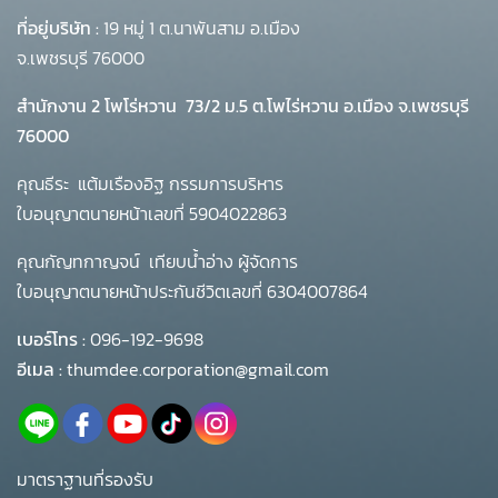
ที่อยู่บริษัท :
19 หมู่ 1 ต.นาพันสาม อ.เมือง
จ.เพชรบุรี 76000
สำนักงาน 2 โพโร่หวาน
73/2 ม.5 ต.โพไร่หวาน อ.เมือง จ.เพชรบุรี
76000
คุณธีระ แต้มเรืองอิฐ กรรมการบริหาร
ใบอนุญาตนายหน้าเลขที่ 5904022863
คุณกัญทกาญจน์ เทียบน้ำอ่าง ผู้จัดการ
ใบอนุญาตนายหน้าประกันชีวิตเลขที่ 6304007864
เบอร์โทร :
096-192-9698
อีเมล :
thumdee.corporation@gmail.com
มาตราฐานที่รองรับ