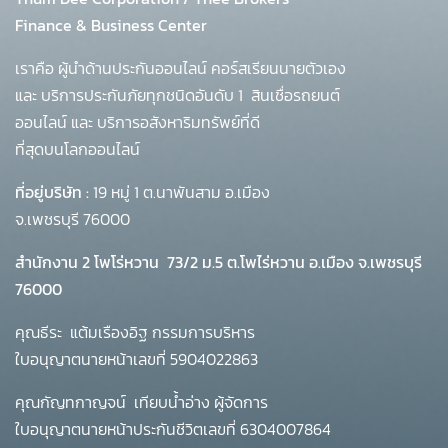
Finance & Business Center
เราคือ ผู้นำด้านประกันออนไลน์ คอร์สเรียนนายตัวเอง
และ บริการประกันภัยทุกชนิดอันดับ 1
สินเชื่อรถยนต์
ออนไลน์ และ บริการอสังหาริมทรัพย์ที่ดี
ที่สุดบนโลกออนไลน์
ที่อยู่บริษัท :
19 หมู่ 1 ต.นาพันสาม อ.เมือง
จ.เพชรบุรี 76000
สำนักงาน 2 โพโร่หวาน
73/2 ม.5 ต.โพไร่หวาน อ.เมือง จ.เพชรบุรี
76000
คุณธีระ แต้มเรืองอิฐ กรรมการบริหาร
ใบอนุญาตนายหน้าเลขที่ 5904022863
คุณกัญทกาญจน์ เทียบน้ำอ่าง ผู้จัดการ
ใบอนุญาตนายหน้าประกันชีวิตเลขที่ 6304007864