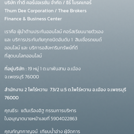
บริษัท ทำดี คอร์ปอเรชั่น จำกัด
/
ธีร์ โบรคเกอร์
Thum Dee Corporation / Thee Brokers
Finance & Business Center
เราคือ ผู้นำด้านประกันออนไลน์ คอร์สเรียนนายตัวเอง
และ บริการประกันภัยทุกชนิดอันดับ 1
สินเชื่อรถยนต์
ออนไลน์ และ บริการอสังหาริมทรัพย์ที่ดี
ที่สุดบนโลกออนไลน์
ที่อยู่บริษัท :
19 หมู่ 1 ต.นาพันสาม อ.เมือง
จ.เพชรบุรี 76000
สำนักงาน 2 โพโร่หวาน
73/2 ม.5 ต.โพไร่หวาน อ.เมือง จ.เพชรบุรี
76000
คุณธีระ แต้มเรืองอิฐ กรรมการบริหาร
ใบอนุญาตนายหน้าเลขที่ 5904022863
คุณกัญทกาญจน์ เทียบน้ำอ่าง ผู้จัดการ