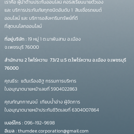
เราคือ ผู้นำด้านประกันออนไลน์ คอร์สเรียนนายตัวเอง
และ บริการประกันภัยทุกชนิดอันดับ 1
สินเชื่อรถยนต์
ออนไลน์ และ บริการอสังหาริมทรัพย์ที่ดี
ที่สุดบนโลกออนไลน์
ที่อยู่บริษัท :
19 หมู่ 1 ต.นาพันสาม อ.เมือง
จ.เพชรบุรี 76000
สำนักงาน 2 โพโร่หวาน
73/2 ม.5 ต.โพไร่หวาน อ.เมือง จ.เพชรบุรี
76000
คุณธีระ แต้มเรืองอิฐ กรรมการบริหาร
ใบอนุญาตนายหน้าเลขที่ 5904022863
คุณกัญทกาญจน์ เทียบน้ำอ่าง ผู้จัดการ
ใบอนุญาตนายหน้าประกันชีวิตเลขที่ 6304007864
เบอร์โทร :
096-192-9698
อีเมล :
thumdee.corporation@gmail.com