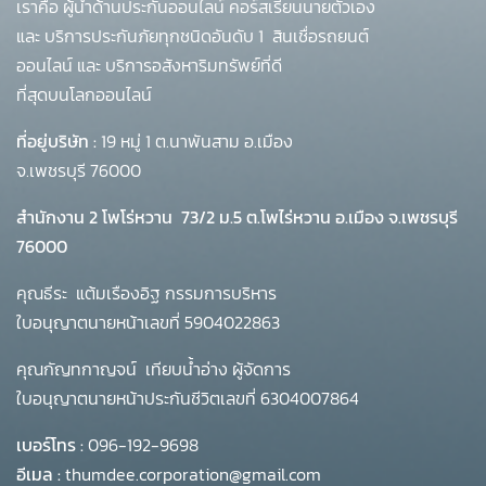
เราคือ ผู้นำด้านประกันออนไลน์ คอร์สเรียนนายตัวเอง
และ บริการประกันภัยทุกชนิดอันดับ 1
สินเชื่อรถยนต์
ออนไลน์ และ บริการอสังหาริมทรัพย์ที่ดี
ที่สุดบนโลกออนไลน์
ที่อยู่บริษัท :
19 หมู่ 1 ต.นาพันสาม อ.เมือง
จ.เพชรบุรี 76000
สำนักงาน 2 โพโร่หวาน
73/2 ม.5 ต.โพไร่หวาน อ.เมือง จ.เพชรบุรี
76000
คุณธีระ แต้มเรืองอิฐ กรรมการบริหาร
ใบอนุญาตนายหน้าเลขที่ 5904022863
คุณกัญทกาญจน์ เทียบน้ำอ่าง ผู้จัดการ
ใบอนุญาตนายหน้าประกันชีวิตเลขที่ 6304007864
เบอร์โทร :
096-192-9698
อีเมล :
thumdee.corporation@gmail.com