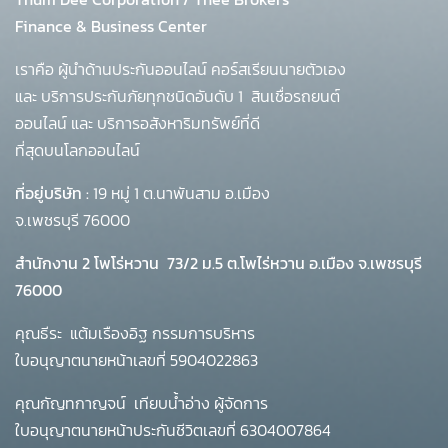
Finance & Business Center
เราคือ ผู้นำด้านประกันออนไลน์ คอร์สเรียนนายตัวเอง
และ บริการประกันภัยทุกชนิดอันดับ 1
สินเชื่อรถยนต์
ออนไลน์ และ บริการอสังหาริมทรัพย์ที่ดี
ที่สุดบนโลกออนไลน์
ที่อยู่บริษัท :
19 หมู่ 1 ต.นาพันสาม อ.เมือง
จ.เพชรบุรี 76000
สำนักงาน 2 โพโร่หวาน
73/2 ม.5 ต.โพไร่หวาน อ.เมือง จ.เพชรบุรี
76000
คุณธีระ แต้มเรืองอิฐ กรรมการบริหาร
ใบอนุญาตนายหน้าเลขที่ 5904022863
คุณกัญทกาญจน์ เทียบน้ำอ่าง ผู้จัดการ
ใบอนุญาตนายหน้าประกันชีวิตเลขที่ 6304007864