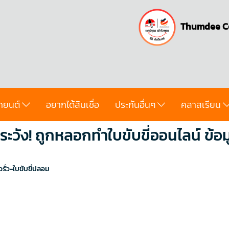
Thumdee C
ถยนต์
อยากได้สินเชื่อ
ประกันอื่นๆ
คลาสเรียน
ะวัง! ถูกหลอกทําใบขับขี่ออนไลน์ ข้อมู
วรั่ว-ใบขับขี่ปลอม