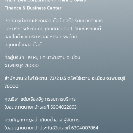
Finance & Business Center
เราคือ ผู้นำด้านประกันออนไลน์ คอร์สเรียนนายตัวเอง
และ บริการประกันภัยทุกชนิดอันดับ 1
สินเชื่อรถยนต์
ออนไลน์ และ บริการอสังหาริมทรัพย์ที่ดี
ที่สุดบนโลกออนไลน์
ที่อยู่บริษัท :
19 หมู่ 1 ต.นาพันสาม อ.เมือง
จ.เพชรบุรี 76000
สำนักงาน 2 โพโร่หวาน
73/2 ม.5 ต.โพไร่หวาน อ.เมือง จ.เพชรบุรี
76000
คุณธีระ แต้มเรืองอิฐ กรรมการบริหาร
ใบอนุญาตนายหน้าเลขที่ 5904022863
คุณกัญทกาญจน์ เทียบน้ำอ่าง ผู้จัดการ
ใบอนุญาตนายหน้าประกันชีวิตเลขที่ 6304007864