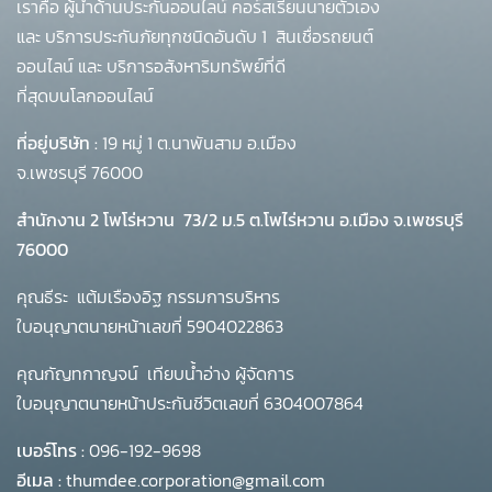
เราคือ ผู้นำด้านประกันออนไลน์ คอร์สเรียนนายตัวเอง
และ บริการประกันภัยทุกชนิดอันดับ 1
สินเชื่อรถยนต์
ออนไลน์ และ บริการอสังหาริมทรัพย์ที่ดี
ที่สุดบนโลกออนไลน์
ที่อยู่บริษัท :
19 หมู่ 1 ต.นาพันสาม อ.เมือง
จ.เพชรบุรี 76000
สำนักงาน 2 โพโร่หวาน
73/2 ม.5 ต.โพไร่หวาน อ.เมือง จ.เพชรบุรี
76000
คุณธีระ แต้มเรืองอิฐ กรรมการบริหาร
ใบอนุญาตนายหน้าเลขที่ 5904022863
คุณกัญทกาญจน์ เทียบน้ำอ่าง ผู้จัดการ
ใบอนุญาตนายหน้าประกันชีวิตเลขที่ 6304007864
เบอร์โทร :
096-192-9698
อีเมล :
thumdee.corporation@gmail.com