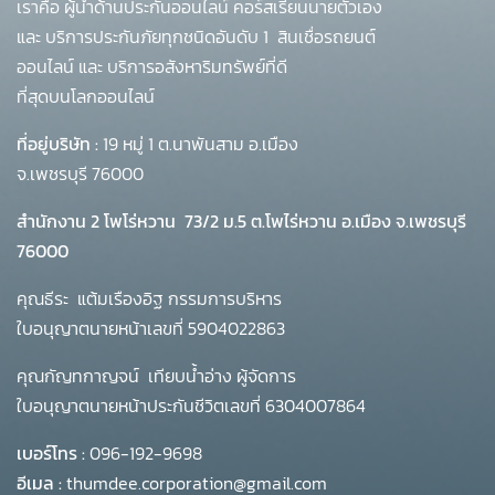
เราคือ ผู้นำด้านประกันออนไลน์ คอร์สเรียนนายตัวเอง
และ บริการประกันภัยทุกชนิดอันดับ 1
สินเชื่อรถยนต์
ออนไลน์ และ บริการอสังหาริมทรัพย์ที่ดี
ที่สุดบนโลกออนไลน์
ที่อยู่บริษัท :
19 หมู่ 1 ต.นาพันสาม อ.เมือง
จ.เพชรบุรี 76000
สำนักงาน 2 โพโร่หวาน
73/2 ม.5 ต.โพไร่หวาน อ.เมือง จ.เพชรบุรี
76000
คุณธีระ แต้มเรืองอิฐ กรรมการบริหาร
ใบอนุญาตนายหน้าเลขที่ 5904022863
คุณกัญทกาญจน์ เทียบน้ำอ่าง ผู้จัดการ
ใบอนุญาตนายหน้าประกันชีวิตเลขที่ 6304007864
เบอร์โทร :
096-192-9698
อีเมล :
thumdee.corporation@gmail.com