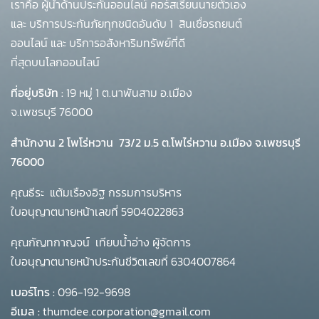
เราคือ ผู้นำด้านประกันออนไลน์ คอร์สเรียนนายตัวเอง
และ บริการประกันภัยทุกชนิดอันดับ 1
สินเชื่อรถยนต์
ออนไลน์ และ บริการอสังหาริมทรัพย์ที่ดี
ที่สุดบนโลกออนไลน์
ที่อยู่บริษัท :
19 หมู่ 1 ต.นาพันสาม อ.เมือง
จ.เพชรบุรี 76000
สำนักงาน 2 โพโร่หวาน
73/2 ม.5 ต.โพไร่หวาน อ.เมือง จ.เพชรบุรี
76000
คุณธีระ แต้มเรืองอิฐ กรรมการบริหาร
ใบอนุญาตนายหน้าเลขที่ 5904022863
คุณกัญทกาญจน์ เทียบน้ำอ่าง ผู้จัดการ
ใบอนุญาตนายหน้าประกันชีวิตเลขที่ 6304007864
เบอร์โทร :
096-192-9698
อีเมล :
thumdee.corporation@gmail.com