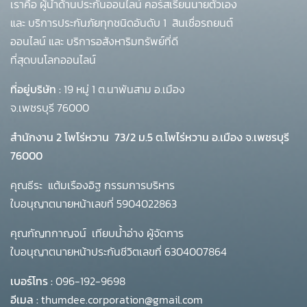
เราคือ ผู้นำด้านประกันออนไลน์ คอร์สเรียนนายตัวเอง
และ บริการประกันภัยทุกชนิดอันดับ 1
สินเชื่อรถยนต์
ออนไลน์ และ บริการอสังหาริมทรัพย์ที่ดี
ที่สุดบนโลกออนไลน์
ที่อยู่บริษัท :
19 หมู่ 1 ต.นาพันสาม อ.เมือง
จ.เพชรบุรี 76000
สำนักงาน 2 โพโร่หวาน
73/2 ม.5 ต.โพไร่หวาน อ.เมือง จ.เพชรบุรี
76000
คุณธีระ แต้มเรืองอิฐ กรรมการบริหาร
ใบอนุญาตนายหน้าเลขที่ 5904022863
คุณกัญทกาญจน์ เทียบน้ำอ่าง ผู้จัดการ
ใบอนุญาตนายหน้าประกันชีวิตเลขที่ 6304007864
เบอร์โทร :
096-192-9698
อีเมล :
thumdee.corporation@gmail.com