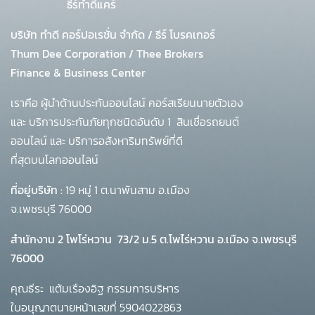
ธีร์ทำดีแคร์
บริษัท ทำดี คอร์ปอเรชั่น จำกัด
/
ธีร์ โบรคเกอร์
Thum Dee Corporation / Thee Brokers
Finance & Business Center
เราคือ ผู้นำด้านประกันออนไลน์ คอร์สเรียนนายตัวเอง
และ บริการประกันภัยทุกชนิดอันดับ 1
สินเชื่อรถยนต์
ออนไลน์ และ บริการอสังหาริมทรัพย์ที่ดี
ที่สุดบนโลกออนไลน์
ที่อยู่บริษัท :
19 หมู่ 1 ต.นาพันสาม อ.เมือง
จ.เพชรบุรี 76000
สำนักงาน 2 โพโร่หวาน
73/2 ม.5 ต.โพไร่หวาน อ.เมือง จ.เพชรบุรี
76000
คุณธีระ แต้มเรืองอิฐ กรรมการบริหาร
ใบอนุญาตนายหน้าเลขที่ 5904022863