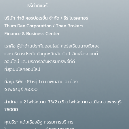
ธีร์ทำดีแคร์
บริษัท ทำดี คอร์ปอเรชั่น จำกัด
/
ธีร์ โบรคเกอร์
Thum Dee Corporation / Thee Brokers
Finance & Business Center
เราคือ ผู้นำด้านประกันออนไลน์ คอร์สเรียนนายตัวเอง
และ บริการประกันภัยทุกชนิดอันดับ 1
สินเชื่อรถยนต์
ออนไลน์ และ บริการอสังหาริมทรัพย์ที่ดี
ที่สุดบนโลกออนไลน์
ที่อยู่บริษัท :
19 หมู่ 1 ต.นาพันสาม อ.เมือง
จ.เพชรบุรี 76000
สำนักงาน 2 โพโร่หวาน
73/2 ม.5 ต.โพไร่หวาน อ.เมือง จ.เพชรบุรี
76000
คุณธีระ แต้มเรืองอิฐ กรรมการบริหาร