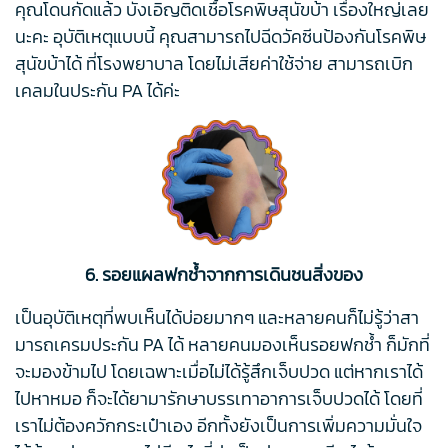
คุณโดนกัดแล้ว บังเอิญติดเชื้อโรคพิษสุนัขบ้า เรื่องใหญ่เลย
นะคะ อุบัติเหตุแบบนี้ คุณสามารถไปฉีดวัคซีนป้องกันโรคพิษ
สุนัขบ้าได้ ที่โรงพยาบาล โดยไม่เสียค่าใช้จ่าย สามารถเบิก
เคลมในประกัน PA ได้ค่ะ
6. รอยแผลฟกช้ำจากการเดินชนสิ่งของ
เป็นอุบัติเหตุที่พบเห็นได้บ่อยมากๆ และหลายคนก็ไม่รู้ว่าสา
มารถเครมประกัน PA ได้ หลายคนมองเห็นรอยฟกช้ำ ก็มักที่
จะมองข้ามไป โดยเฉพาะเมื่อไม่ได้รู้สึกเจ็บปวด แต่หากเราได้
ไปหาหมอ ก็จะได้ยามารักษาบรรเทาอาการเจ็บปวดได้ โดยที่
เราไม่ต้องควักกระเป๋าเอง อีกทั้งยังเป็นการเพิ่มความมั่นใจ