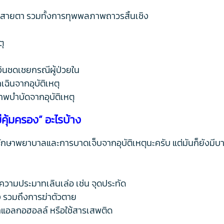
และสายตา รวมทั้งการทุพพลภาพถาวรสิ้นเชิง
ุ
งินชดเชยกรณีผู้ป่วยใน
ฉินจากอุบัติเหตุ
พบำบัดจากอุบัติเหตุ
ม่คุ้มครอง” อะไรบ้าง
ารักษาพยาบาลและการบาดเจ็บจากอุบัติเหตุนะครับ แต่มันก็ยังมีบา
ความประมาทเลินเล่อ เช่น จุดประทัด
 รวมถึงการฆ่าตัวตาย
มาแอลกอฮอลล์ หรือใช้สารเสพติด