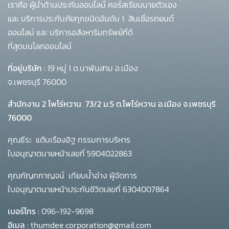
เราคือ ผู้นำด้านประกันออนไลน์ คอร์สเรียนนายตัวเอง
และ บริการประกันภัยทุกชนิดอันดับ 1
สินเชื่อรถยนต์
ออนไลน์ และ บริการอสังหาริมทรัพย์ที่ดี
ที่สุดบนโลกออนไลน์
ที่อยู่บริษัท :
19 หมู่ 1 ต.นาพันสาม อ.เมือง
จ.เพชรบุรี 76000
สำนักงาน 2 โพโร่หวาน
73/2 ม.5 ต.โพไร่หวาน อ.เมือง จ.เพชรบุรี
76000
คุณธีระ แต้มเรืองอิฐ กรรมการบริหาร
ใบอนุญาตนายหน้าเลขที่ 5904022863
คุณกัญทกาญจน์ เทียบน้ำอ่าง ผู้จัดการ
ใบอนุญาตนายหน้าประกันชีวิตเลขที่ 6304007864
เบอร์โทร :
096-192-9698
อีเมล :
thumdee.corporation@gmail.com