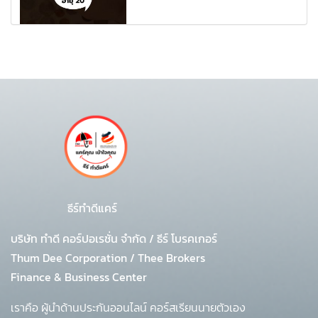
ธีร์ทำดีแคร์
บริษัท ทำดี คอร์ปอเรชั่น จำกัด
/
ธีร์ โบรคเกอร์
Thum Dee Corporation / Thee Brokers
Finance & Business Center
เราคือ ผู้นำด้านประกันออนไลน์ คอร์สเรียนนายตัวเอง