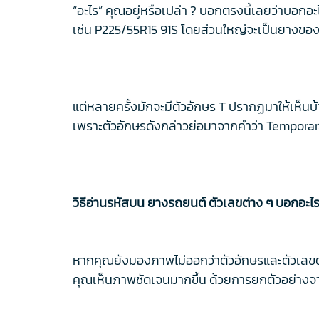
“อะไร” คุณอยู่หรือเปล่า ? บอกตรงนี้เลยว่าบอกอ
เช่น P225/55R15 91S โดยส่วนใหญ่จะเป็นยางของ
แต่หลายครั้งมักจะมีตัวอักษร T ปรากฏมาให้เห็
เพราะตัวอักษรดังกล่าวย่อมาจากคำว่า Temporaray
วิธีอ่านรหัสบน ยางรถยนต์ ตัวเลขต่าง ๆ บอกอะไร
หากคุณยังมองภาพไม่ออกว่าตัวอักษรและตัวเลขต่
คุณเห็นภาพชัดเจนมากขึ้น ด้วยการยกตัวอย่างจ