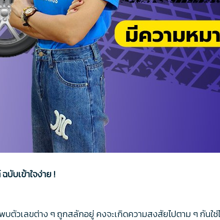
บับเข้าใจง่าย !
พบตัวเลขต่าง ๆ ถูกสลักอยู่ คงจะเกิดความสงสัยไปตาม ๆ กันใช่ไห