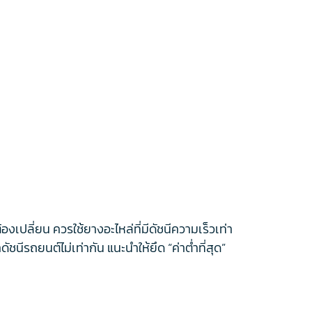
งเปลี่ยน ควรใช้ยางอะไหล่ที่มีดัชนีความเร็วเท่า
ชนีรถยนต์ไม่เท่ากัน แนะนำให้ยึด “ค่าต่ำที่สุด”