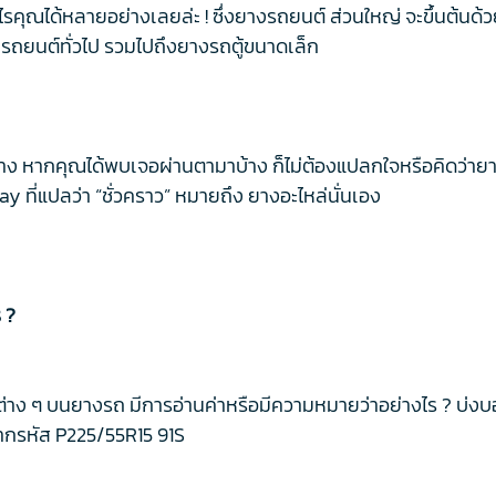
ะไรคุณได้หลายอย่างเลยล่ะ ! ซึ่งยางรถยนต์ ส่วนใหญ่ จะขึ้นต้น
รถยนต์ทั่วไป รวมไปถึงยางรถตู้ขนาดเล็ก
นบ้าง หากคุณได้พบเจอผ่านตามาบ้าง ก็ไม่ต้องแปลกใจหรือคิดว่
 ที่แปลว่า “ชั่วคราว” หมายถึง ยางอะไหล่นั่นเอง
 ?
าง ๆ บนยางรถ มีการอ่านค่าหรือมีความหมายว่าอย่างไร ? บ่งบ
ากรหัส P225/55R15 91S