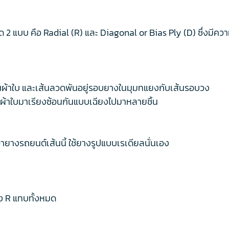
2 แบบ คือ Radial (R) และ Diagonal or Bias Ply (D) ซึ่งมีควา
ป็นผ้าใบ และเส้นลวดพันอยู่รอบยางในมุมทแยงกับเส้นรอบวง
นำผ้าใบมาเรียงซ้อนกันแบบเฉียงไปมาหลายชิ้น
ายางรถยนต์เส้นนี้ ใช้ยางรูปแบบเรเดียลนั่นเอง
าง R แทบทั้งหมด