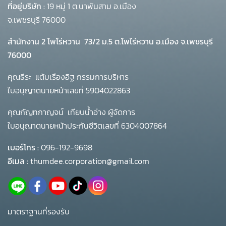
ที่อยู่บริษัท :
19 หมู่ 1 ต.นาพันสาม อ.เมือง
จ.เพชรบุรี 76000
สำนักงาน 2 โพโร่หวาน
73/2 ม.5 ต.โพไร่หวาน อ.เมือง จ.เพชรบุรี
76000
คุณธีระ แต้มเรืองอิฐ กรรมการบริหาร
ใบอนุญาตนายหน้าเลขที่ 5904022863
คุณกัญทกาญจน์ เทียบน้ำอ่าง ผู้จัดการ
ใบอนุญาตนายหน้าประกันชีวิตเลขที่ 6304007864
เบอร์โทร :
096-192-9698
อีเมล :
thumdee.corporation@gmail.com
มาตราฐานที่รองรับ