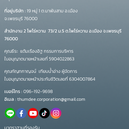
ที่อยู่บริษัท :
19 หมู่ 1 ต.นาพันสาม อ.เมือง
จ.เพชรบุรี 76000
สำนักงาน 2 โพโร่หวาน
73/2 ม.5 ต.โพไร่หวาน อ.เมือง จ.เพชรบุรี
76000
คุณธีระ แต้มเรืองอิฐ กรรมการบริหาร
ใบอนุญาตนายหน้าเลขที่ 5904022863
คุณกัญทกาญจน์ เทียบน้ำอ่าง ผู้จัดการ
ใบอนุญาตนายหน้าประกันชีวิตเลขที่ 6304007864
เบอร์โทร :
096-192-9698
อีเมล :
thumdee.corporation@gmail.com
มาตราฐานที่รองรับ