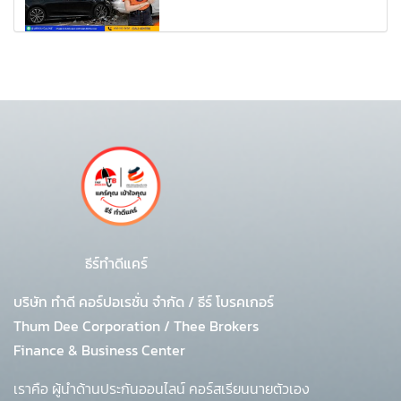
ธีร์ทำดีแคร์
บริษัท ทำดี คอร์ปอเรชั่น จำกัด
/
ธีร์ โบรคเกอร์
Thum Dee Corporation / Thee Brokers
Finance & Business Center
เราคือ ผู้นำด้านประกันออนไลน์ คอร์สเรียนนายตัวเอง