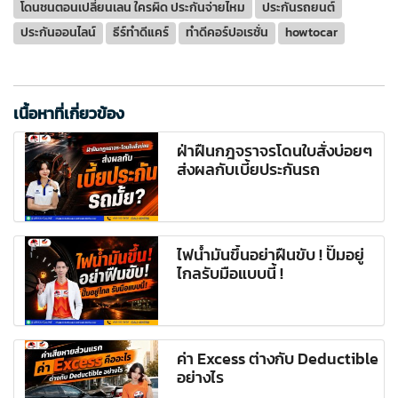
โดนชนตอนเปลี่ยนเลน ใครผิด ประกันจ่ายไหม
ประกันรถยนต์
ประกันออนไลน์
ธีร์ทำดีแคร์
ทำดีคอร์ปอเรชั่น
howtocar
เนื้อหาที่เกี่ยวข้อง
ฝ่าฝืนกฎจราจรโดนใบสั่งบ่อยๆ
ส่งผลกับเบี้ยประกันรถ
ไฟน้ำมันขึ้นอย่าฝืนขับ ! ปั๊มอยู่
ไกลรับมือแบบนี้ !
ค่า Excess ต่างกับ Deductible
อย่างไร