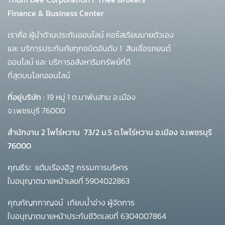
Finance & Business Center
เราคือ ผู้นำด้านประกันออนไลน์ คอร์สเรียนนายตัวเอง
และ บริการประกันภัยทุกชนิดอันดับ 1
สินเชื่อรถยนต์
ออนไลน์ และ บริการอสังหาริมทรัพย์ที่ดี
ที่สุดบนโลกออนไลน์
ที่อยู่บริษัท :
19 หมู่ 1 ต.นาพันสาม อ.เมือง
จ.เพชรบุรี 76000
สำนักงาน 2 โพโร่หวาน
73/2 ม.5 ต.โพไร่หวาน อ.เมือง จ.เพชรบุรี
76000
คุณธีระ แต้มเรืองอิฐ กรรมการบริหาร
ใบอนุญาตนายหน้าเลขที่ 5904022863
คุณกัญทกาญจน์ เทียบน้ำอ่าง ผู้จัดการ
ใบอนุญาตนายหน้าประกันชีวิตเลขที่ 6304007864