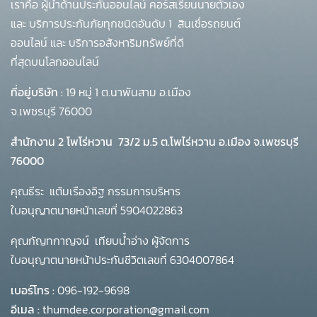
เราคือ ผู้นำด้านประกันออนไลน์ คอร์สเรียนนายตัวเอง
และ บริการประกันภัยทุกชนิดอันดับ 1
สินเชื่อรถยนต์
ออนไลน์ และ บริการอสังหาริมทรัพย์ที่ดี
ที่สุดบนโลกออนไลน์
ที่อยู่บริษัท :
19 หมู่ 1 ต.นาพันสาม อ.เมือง
จ.เพชรบุรี 76000
สำนักงาน 2 โพโร่หวาน
73/2 ม.5 ต.โพไร่หวาน อ.เมือง จ.เพชรบุรี
76000
คุณธีระ แต้มเรืองอิฐ กรรมการบริหาร
ใบอนุญาตนายหน้าเลขที่ 5904022863
คุณกัญทกาญจน์ เทียบน้ำอ่าง ผู้จัดการ
ใบอนุญาตนายหน้าประกันชีวิตเลขที่ 6304007864
เบอร์โทร :
096-192-9698
อีเมล :
thumdee.corporation@gmail.com