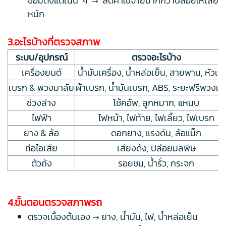
ซ่อมตั้งแต่เนิ่น ๆ → ลดค่าใช้จ่ายมากกว่าปล่อยให้เสีย
หนัก
3.อะไรบ้างที่ตรวจสภาพ
ระบบ/อุปกรณ์
ตรวจอะไรบ้าง
เครื่องยนต์
น้ำมันเครื่อง, น้ำหล่อเย็น, สายพาน, หัวเท
เบรก & พวงมาลัย
ผ้าเบรก, น้ำมันเบรก, ABS, ระยะฟรีพวงมา
ช่วงล่าง
โช้คอัพ, ลูกหมาก, แหนบ
ไฟฟ้า
ไฟหน้า, ไฟท้าย, ไฟเลี้ยว, ไฟเบรก
ยาง & ล้อ
ดอกยาง, แรงดัน, ล้อแม็ก
ท่อไอเสีย
เสียงดัง, ปล่อยมลพิษ
ตัวถัง
รอยชน, น้ำรั่ว, กระจก
4.ขั้นตอนตรวจสภาพรถ
ตรวจเบื้องต้นเอง → ยาง, น้ำมัน, ไฟ, น้ำหล่อเย็น