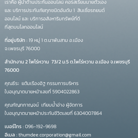
เราคือ ผู้นำด้านประกันออนไลน์ คอร์สเรียนนายตัวเอง
และ บริการประกันภัยทุกชนิดอันดับ 1
สินเชื่อรถยนต์
ออนไลน์ และ บริการอสังหาริมทรัพย์ที่ดี
ที่สุดบนโลกออนไลน์
ที่อยู่บริษัท :
19 หมู่ 1 ต.นาพันสาม อ.เมือง
จ.เพชรบุรี 76000
สำนักงาน 2 โพโร่หวาน
73/2 ม.5 ต.โพไร่หวาน อ.เมือง จ.เพชรบุรี
76000
คุณธีระ แต้มเรืองอิฐ กรรมการบริหาร
ใบอนุญาตนายหน้าเลขที่ 5904022863
คุณกัญทกาญจน์ เทียบน้ำอ่าง ผู้จัดการ
ใบอนุญาตนายหน้าประกันชีวิตเลขที่ 6304007864
เบอร์โทร :
096-192-9698
อีเมล :
thumdee.corporation@gmail.com