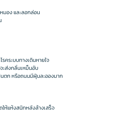
ีด หมอง และลอกล่อน
น
และโรคระบบทางเดินหายใจ
ะส่งกลิ่นเหม็นอับ
น ฝนตก หรือถนนมีฝุ่นละอองมาก
ถให้แห้งสนิทหลังล้างเสร็จ