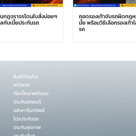
ฝืนกฎจราจรโดนใบสั่งบ่อยๆ
ถอดรองเท้าขับรถผิดกฎ
ลกับเบี้ยประกันรถ
มั้ย พร้อมวิธีเลือกรองเท้าใ
รถ
ลิงค์ด้านล่าง
หน้าแรก
เริ่มเป็นนายตัวเอง
ประกันรถยนต์
อสังหาริมทรัพย์
โปรประกันรถ
ประกันสุขภาพ
ประกันอื่นๆ