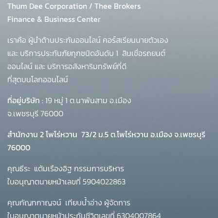
Thum Dee Corporation / Thee Brokers
Finance & Business Center
เราคือ ผู้นำด้านประกันออนไลน์ คอร์สเรียนนายตัวเอง
และ บริการประกันภัยทุกชนิดอันดับ 1
สินเชื่อรถยนต์
ออนไลน์ และ บริการอสังหาริมทรัพย์ที่ดี
ที่สุดบนโลกออนไลน์
ที่อยู่บริษัท :
19 หมู่ 1 ต.นาพันสาม อ.เมือง
จ.เพชรบุรี 76000
สำนักงาน 2 โพโร่หวาน
73/2 ม.5 ต.โพไร่หวาน อ.เมือง จ.เพชรบุรี
76000
คุณธีระ แต้มเรืองอิฐ กรรมการบริหาร
ใบอนุญาตนายหน้าเลขที่ 5904022863
คุณกัญทกาญจน์ เทียบน้ำอ่าง ผู้จัดการ
ใบอนุญาตนายหน้าประกันชีวิตเลขที่ 6304007864