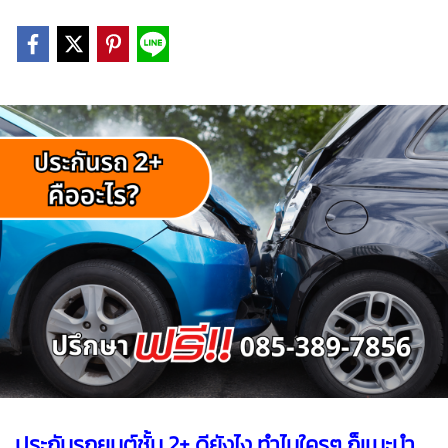
ประกันรถยนต์ชั้น 2+ ดียังไง ทำไมใครๆ ก็แนะนำ