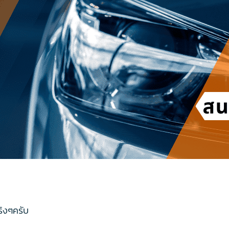
ริงๆครับ