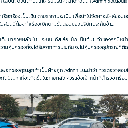
เลยนะ ดังนั้นก่อนให้ใครยืมรถคิดให้ดีก่อนน้า Admin ขอเตือน!!!
รถเรียกร้องเป็นเงิน ตามราคาประเมิน เพื่อนำไปจัดหาอะไหล่ซ่อมเอ
 ในส่วนนี้ต้องทำเรื่องเบิกตามขั้นตอนของบริษัทประกันจ้า...
ติมมาภายหลัง (เช่นระบบแก๊ส ล้อแม็ก เป็นต้น) เจ้าของรถมีหน้า
มคุ้มครองที่จะได้รับจากการประกัน จะไม่คุ้มครองอุปกรณ์ที่ติดตั
 และรถของคุณลูกค้าเป็นฝ่ายถูก Admin แนะนำว่า ควรตรวจสอบไปที
งกันปัญหาที่จะเกิดขึ้นในภายหลัง ควรแจ้งเจ้าหน้าที่ตำรวจ หรือบริ