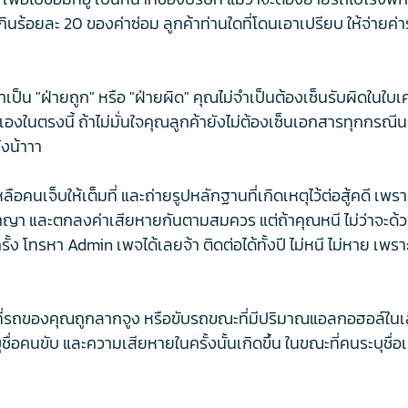
่เกินร้อยละ 20 ของค่าซ่อม ลูกค้าท่านใดที่โดนเอาเปรียบ ให้จ่ายค
จว่าเป็น "ฝ่ายถูก" หรือ "ฝ่ายผิด" คุณไม่จำเป็นต้องเซ็นรับผิดในใ
องในตรงนี้ ถ้าไม่มั่นใจคุณลูกค้ายังไม่ต้องเซ็นเอกสารทุกกรณีน
้งน้าาา
เหลือคนเจ็บให้เต็มที่ และถ่ายรูปหลักฐานที่เกิดเหตุไว้ต่อสู้คดี
า และตกลงค่าเสียหายกันตามสมควร แต่ถ้าคุณหนี ไม่ว่าจะด้วยตั
รั้ง โทรหา Admin เพจได้เลยจ้า ติดต่อได้ทั้งปี ไม่หนี ไม่หาย
ี่รถของคุณถูกลากจูง หรือขับรถขณะที่มีปริมาณแอลกอฮอล์ในเลื
ื่อคนขับ และความเสียหายในครั้งนั้นเกิดขึ้น ในขณะที่คนระบุชื่อเป็