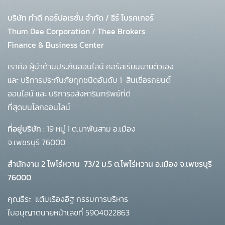
บริษัท ทำดี คอร์ปอเรชั่น จำกัด
/
ธีร์ โบรคเกอร์
Thum Dee Corporation / Thee Brokers
Finance & Business Center
เราคือ ผู้นำด้านประกันออนไลน์ คอร์สเรียนนายตัวเอง
และ บริการประกันภัยทุกชนิดอันดับ 1
สินเชื่อรถยนต์
ออนไลน์ และ บริการอสังหาริมทรัพย์ที่ดี
ที่สุดบนโลกออนไลน์
ที่อยู่บริษัท :
19 หมู่ 1 ต.นาพันสาม อ.เมือง
จ.เพชรบุรี 76000
สำนักงาน 2 โพโร่หวาน
73/2 ม.5 ต.โพไร่หวาน อ.เมือง จ.เพชรบุรี
76000
คุณธีระ แต้มเรืองอิฐ กรรมการบริหาร
ใบอนุญาตนายหน้าเลขที่ 5904022863