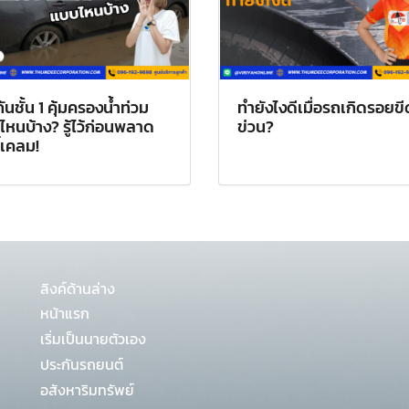
ันชั้น 1 คุ้มครองน้ำท่วม
ทำยังไงดีเมื่อรถเกิดรอยขี
หนบ้าง? รู้ไว้ก่อนพลาด
ข่วน?
ิ์เคลม!
ลิงค์ด้านล่าง
หน้าแรก
เริ่มเป็นนายตัวเอง
ประกันรถยนต์
อสังหาริมทรัพย์