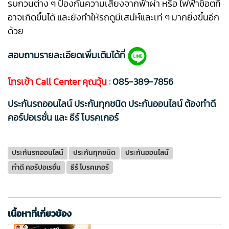
รบกวนต่าง ๆ ป้องกันความเสี่ยงจากฟ้าผ่า หรือ ไฟฟ้าช็อตที่
อาจเกิดขึ้นได้ และยังทำให้รถดูมีเสน่ห์และเท่ ๆ มากยิ่งขึ้นอีก
ด้วย
สอบถามรายละเอียดเพิ่มเติมได้ที่
โทรเข้า Call Center คุณวุ้น :
085-389-7856
ประกันรถออนไลน์ ประกันทุกชนิด ประกันออนไลน์ ต้องทำดี
คอร์ปอเรชั่น และ ธีร์ โบรคเกอร์
ประกันรถออนไลน์
ประกันทุกชนิด
ประกันออนไลน์
ทำดี คอร์ปอเรชั่น
ธีร์ โบรคเกอร์
เนื้อหาที่เกี่ยวข้อง