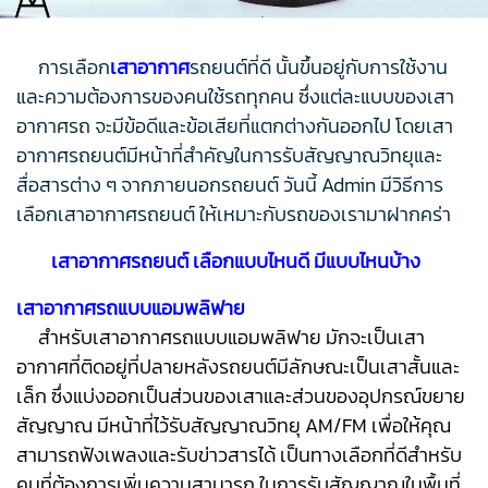
การเลือก
เสาอากาศ
รถยนต์ที่ดี นั้นขึ้นอยู่กับการใช้งาน
และความต้องการของคนใช้รถทุกคน ซึ่งแต่ละแบบของเสา
อากาศรถ จะมีข้อดีและข้อเสียที่แตกต่างกันออกไป โดยเสา
อากาศรถยนต์มีหน้าที่สำคัญในการรับสัญญาณวิทยุและ
สื่อสารต่าง ๆ จากภายนอกรถยนต์ วันนี้ Admin มีวิธีการ
เลือกเสาอากาศรถยนต์ ให้เหมาะกับรถของเรามาฝากคร่า
เสาอากาศรถยนต์ เลือกแบบไหนดี มีแบบไหนบ้าง
เสาอากาศรถแบบแอมพลิฟาย
สำหรับเสาอากาศรถแบบแอมพลิฟาย มักจะเป็นเสา
อากาศที่ติดอยู่ที่ปลายหลังรถยนต์มีลักษณะเป็นเสาสั้นและ
เล็ก ซึ่งแบ่งออกเป็นส่วนของเสาและส่วนของอุปกรณ์ขยาย
สัญญาณ มีหน้าที่ไว้รับสัญญาณวิทยุ AM/FM เพื่อให้คุณ
สามารถฟังเพลงและรับข่าวสารได้ เป็นทางเลือกที่ดีสำหรับ
คนที่ต้องการเพิ่มความสามารถ ในการรับสัญญาณในพื้นที่