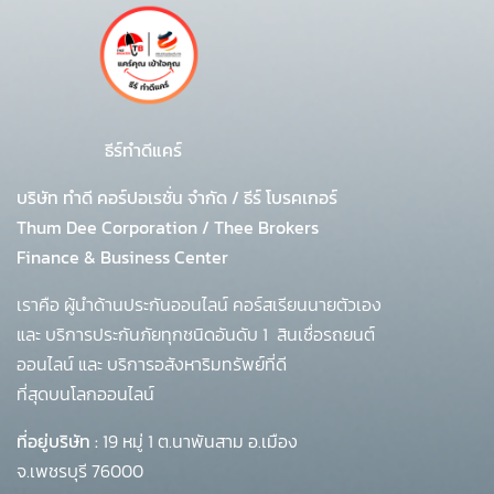
ธีร์ทำดีแคร์
บริษัท ทำดี คอร์ปอเรชั่น จำกัด
/
ธีร์ โบรคเกอร์
Thum Dee Corporation / Thee Brokers
Finance & Business Center
เราคือ ผู้นำด้านประกันออนไลน์ คอร์สเรียนนายตัวเอง
และ บริการประกันภัยทุกชนิดอันดับ 1
สินเชื่อรถยนต์
ออนไลน์ และ บริการอสังหาริมทรัพย์ที่ดี
ที่สุดบนโลกออนไลน์
ที่อยู่บริษัท :
19 หมู่ 1 ต.นาพันสาม อ.เมือง
จ.เพชรบุรี 76000