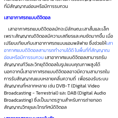
ที่มีสัญญาณอ่อนหรือมีการรบกวน
เสาอากาศรถแบบดิจิตอล
เสาอากาศรถแบบดิจิตอลมักจะมีลักษณะเสาสั้นและเล็ก
เพราะสัญญาณดิจิตอลมีความเสถียรและคมชัดมากขึ้น เมื่อ
เปรียบเทียบกับเสาอากาศรถแบบแอมพลิฟาย ซึ่งช่วยให้
เสา
อากาศแบบดิจิตอลสามารถทำงานได้ดี ในพื้นที่ที่สัญญาณ
อ่อนหรือมีการรบกวน
เสาอากาศแบบดิจิตอลสามารถรับ
สัญญาณทีวีและวิทยุดิจิตอลในรูปแบบคุณภาพสูงได้
นอกจากนี้เสาอากาศรถแบบดิจิตอลอาจมีความสามารถใน
การรับสัญญาณแบบหลายคลื่นความถี่ เพื่อรองรับระบบ
สัญญาณที่หลากหลาย เช่น DVB-T (Digital Video
Broadcasting - Terrestrial) และ DAB (Digital Audio
Broadcasting) ซึ่งเป็นมาตรฐานสำหรับการถ่ายทอด
สัญญาณวิทยุและโทรทัศน์ดิจิตอล