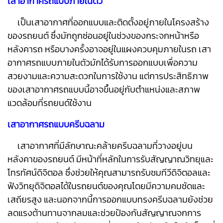
เสาอากาศรถแบบภายในตัว
เป็นเสาอากาศที่ออกแบบและติดตั้งอยู่ภายในโครงสร้าง
ของรถยนต์ ซึ่งมักถูกซ่อนอยู่ในช่วงของกระจกหน้าหรือ
หลังคารถ หรือบางครั้งอาจอยู่ในแผงควบคุมภายในรถ เสา
อากาศรถแบบภายในตัวมักได้รับการออกแบบเพื่อความ
สวยงามและความสะดวกในการใช้งาน แต่การประสิทธิภาพ
ของเสาอากาศรถแบบนี้อาจขึ้นอยู่กับตำแหน่งและสภาพ
แวดล้อมที่รถยนต์ใช้งาน
เสาอากาศรถแบบครีบฉลาม
เสาอากาศที่มีลักษาณะคล้ายครีบฉลามที่วางอยู่บน
หลังคาของรถยนต์ มีหน้าที่หลักในการรับสัญญาณวิทยุและ
โทรทัศน์ดิจิตอล ซึ่งช่วยให้คุณสามารถรับชมทีวีดิจิตอลและ
ฟังวิทยุดิจิตอลได้ในรถยนต์ของคุณโดยมีความคมชัดและ
เสถียรสูง และนอกจากนี้การออกแบบทรงครีบฉลามยังช่วย
ลดแรงต้านทานจากลมและช่วยป้องกันสัญญาณจกการ