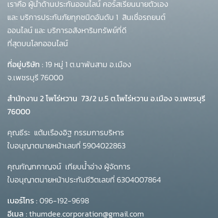
เราคือ ผู้นำด้านประกันออนไลน์ คอร์สเรียนนายตัวเอง
และ บริการประกันภัยทุกชนิดอันดับ 1
สินเชื่อรถยนต์
ออนไลน์ และ บริการอสังหาริมทรัพย์ที่ดี
ที่สุดบนโลกออนไลน์
ที่อยู่บริษัท :
19 หมู่ 1 ต.นาพันสาม อ.เมือง
จ.เพชรบุรี 76000
สำนักงาน 2 โพโร่หวาน
73/2 ม.5 ต.โพไร่หวาน อ.เมือง จ.เพชรบุรี
76000
คุณธีระ แต้มเรืองอิฐ กรรมการบริหาร
ใบอนุญาตนายหน้าเลขที่ 5904022863
คุณกัญทกาญจน์ เทียบน้ำอ่าง ผู้จัดการ
ใบอนุญาตนายหน้าประกันชีวิตเลขที่ 6304007864
เบอร์โทร :
096-192-9698
อีเมล :
thumdee.corporation@gmail.com