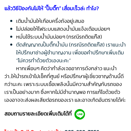
แล้ววิธีป้องกันไม่ให้ “ปั๊มติ๊ก” เสื่อมเร็วล่ะ ทำไง?
เติมน้ำมันให้เกือบครึ่งถังอยู่เสมอ
ไม่ปล่อยให้ไฟระบบแสดงน้ำมันแจ้งเตือนบ่อยๆ
หมั่นใช้ระบบน้ำมันบ่อยๆ (กรณีรถติดแก๊ส)
ตัดสัญญาณปั้มติ๊กน้ำมัน (กรณีรถติดแก๊ส) เราแนะนำ
ให้ปรึกษาช่างผู้ชำนาญงาน เพื่อขอคำปรึกษาเพิ่มเติม
“ไม่ควรทำด้วยตัวเองนะคะ”
หากเพื่อนๆ คิดว่ากำลังเจออาการดังกล่าว แนะนำ
ว่า..ให้นำรถเข้าไปเช็คที่ศูนย์ หรือปรึกษาผู้เชี่ยวชาญด้านนี้ดี
กว่านะคะ เพราะระบบเชื้อเพลิงนั้นมีความสำคัญกับรถของ
เราเป็นอย่างมาก ซึ่งหากไม่มีชำนาญพอ การแก้ไขด้วยตัว
เองอาจจะส่งผลเสียต่อรถของเรา และอาจเกิดอันตรายได้ค่ะ
สอบถามรายละเอียดเพิ่มเติมได้ที่