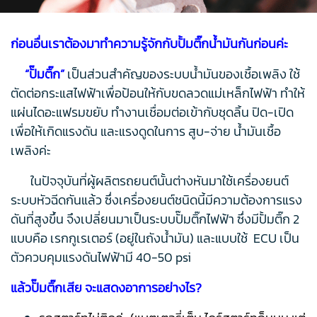
ก่อนอื่นเราต้องมาทำความรู้จักกับปั้มติ๊กน้ำมันกันก่อนค่ะ
“ปั๊มติ๊ก”
เป็นส่วนสำคัญของระบบน้ำมันของเชื้อเพลิง ใช้
ตัดต่อกระแสไฟฟ้าเพื่อป้อนให้กับขดลวดแม่เหล็กไฟฟ้า ทำให้
แผ่นไดอะแฟรมขยับ ทำงานเชื่อมต่อเข้ากับชุดลิ้น ปิด-เปิด
เพื่อให้เกิดแรงดัน และแรงดูดในการ สูบ-จ่าย น้ำมันเชื้อ
เพลิงค่ะ
ในปัจจุบันที่ผู้ผลิตรถยนต์นั้นต่างหันมาใช้เครื่องยนต์
ระบบหัวฉีดกันแล้ว ซึ่งเครื่องยนต์ชนิดนี้มีความต้องการแรง
ดันที่สูงขึ้น จึงเปลี่ยนมาเป็นระบบปั๊มติ๊กไฟฟ้า ซึ่งมีปั้มติ๊ก 2
แบบคือ เรกกูเรเตอร์ (อยู่ในถังน้ำมัน) และแบบใช้ ECU เป็น
ตัวควบคุมแรงดันไฟฟ้ามี 40-50 psi
แล้วปั๊มติ๊กเสีย จะแสดงอาการอย่างไร?