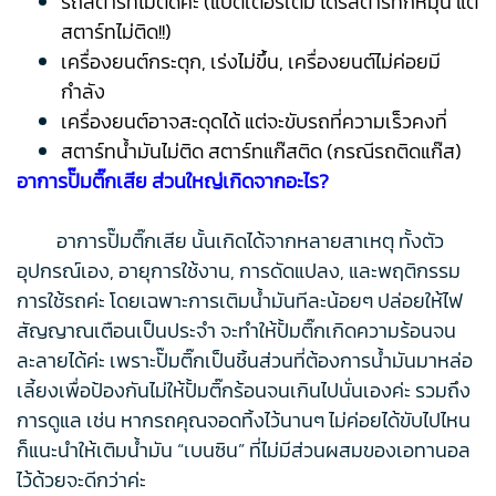
รถสตาร์ทไม่ติดค่ะ (แบตเตอรี่เต็ม ไดร์สตาร์ทก็หมุน แต่
สตาร์ทไม่ติด!!)
เครื่องยนต์กระตุก, เร่งไม่ขึ้น, เครื่องยนต์ไม่ค่อยมี
กำลัง
เครื่องยนต์อาจสะดุดได้ แต่จะขับรถที่ความเร็วคงที่
สตาร์ทน้ำมันไม่ติด สตาร์ทแก๊สติด (กรณีรถติดแก๊ส)
อาการปั๊มติ๊กเสีย ส่วนใหญ่เกิดจากอะไร?
อาการปั๊มติ๊กเสีย นั้นเกิดได้จากหลายสาเหตุ ทั้งตัว
อุปกรณ์เอง, อายุการใช้งาน, การดัดแปลง, และพฤติกรรม
การใช้รถค่ะ โดยเฉพาะการเติมน้ำมันทีละน้อยๆ ปล่อยให้ไฟ
สัญญาณเตือนเป็นประจำ จะทำให้ปั้มติ๊กเกิดความร้อนจน
ละลายได้ค่ะ เพราะปั๊มติ๊กเป็นชิ้นส่วนที่ต้องการน้ำมันมาหล่อ
เลี้ยงเพื่อป้องกันไม่ให้ปั้มติ๊กร้อนจนเกินไปนั่นเองค่ะ รวมถึง
การดูแล เช่น หากรถคุณจอดทิ้งไว้นานๆ ไม่ค่อยได้ขับไปไหน
ก็แนะนำให้เติมน้ำมัน “เบนซิน” ที่ไม่มีส่วนผสมของเอทานอล
ไว้ด้วยจะดีกว่าค่ะ